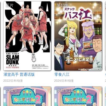
正片
第13集
灌篮高手 普通话版
零食八江
2022/日本/动漫
2024/日本/动漫
12集全
更新至1集