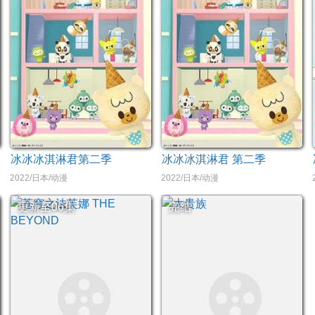
冰冰冰淇淋君第二季
冰冰冰淇淋君 第二季
2022/日本/动漫
2022/日本/动漫
更新至06集
完结