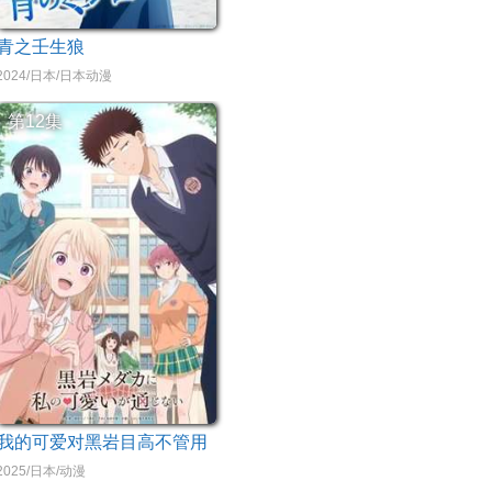
青之壬生狼
2024/日本/日本动漫
第12集
我的可爱对黑岩目高不管用
2025/日本/动漫