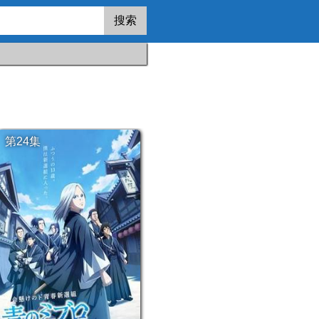
搜索
第24集