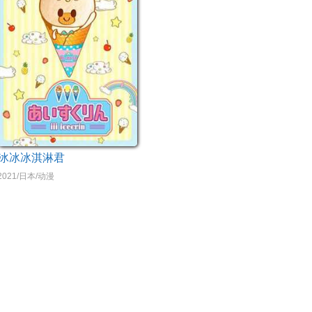
冰冰冰淇淋君
2021/日本/动漫