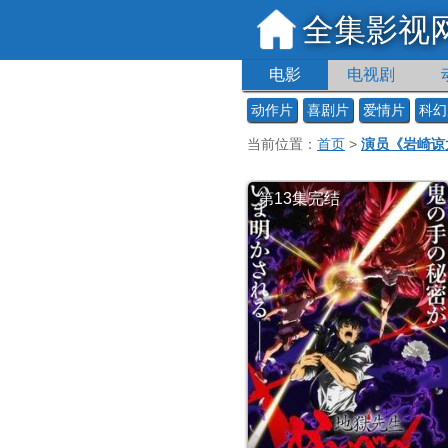
全集影视
电影
电视剧
动作片
喜剧片
爱情片
科幻
当前位置：
首页
>
演员《岩崎谅
第13集完结