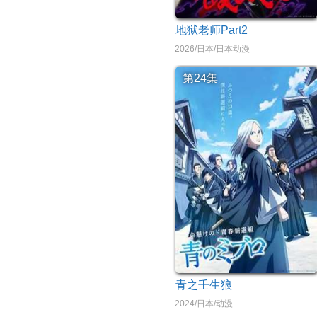
地狱老师Part2
2026/日本/日本动漫
第24集
青之壬生狼
2024/日本/动漫