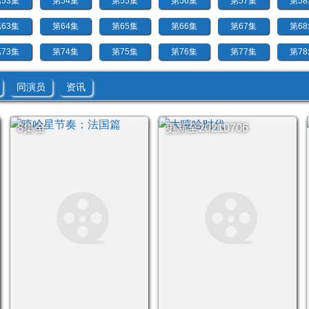
53集
第54集
第55集
第56集
第57集
第5
63集
第64集
第65集
第66集
第67集
第6
73集
第74集
第75集
第76集
第77集
第7
83集
第84集
第85集
第86集
第87集
第8
同演员
资讯
93集
第94集
第95集
第96集
第97集
第9
8集全
更新至20210706
103集
第104集
第105集
第106集
第107集
第10
113集
第114集
第115集
第116集
第117集
第11
123集
第124集
第125集
第126集
第127集
第12
133集
第134集
第135集
第136集
第137集
第13
143集
第144集
第145集
第146集
第147集
第14
153集
第154集
第155集
第156集
第157集
第15
163集
第164集
第165集
第166集
第167集
第16
173集
第174集
第175集
第176集
第177集
第17