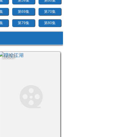
8集
第59集
第60集
8集
第69集
第70集
8集
第79集
第80集
8集
第89集
第90集
8集
第99集
第100集
1080P
8集
第109集
第110集
8集
第119集
第120集
8集
第129集
第130集
8集
第139集
第140集
8集
第149集
第150集
8集
第159集
第160集
8集
第169集
第170集
8集
第179集
第180集