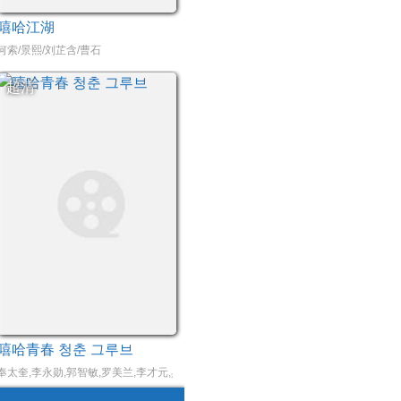
嘻哈江湖
8集
第189集
第190集
何索/景熙/刘芷含/曹石
8集
第199集
第200集
超清
8集
第209集
第210集
8集
第219集
第220集
嘻哈青春 청춘 그루브
奉太奎,李永勋,郭智敏,罗美兰,李才元,具本雄