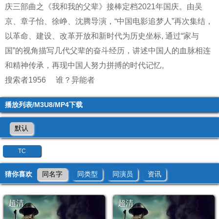
庆三部曲之《我和我的父辈》接棒定档2021年国庆。由吴
京、章子怡、徐峥、沈腾导演，“中国电影追梦人”再次集结，
以革命、建设、改革开放和新时代为历史坐标, 通过“家与
国”的视角描写几代父辈的奋斗经历，讲述中国人的血脉相连
和精神传承，再现中国人努力拼搏的时代记忆。
搜索者1956
谁？异能者
播放列表/M3U8/MP4下载
默认
TC
猜你喜欢
同名字
同类型
同演员
资讯
超清
超清