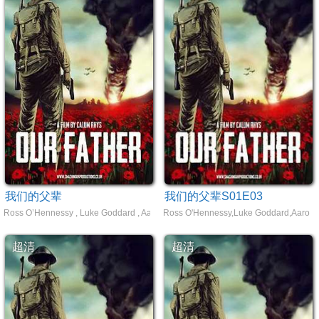
我们的父辈
我们的父辈S01E03
Ross O’Hennessy , Luke Goddard , Aaron Jeffcoate
Ross O'Hennessy,Luke Goddard,Aaron J
超清
超清