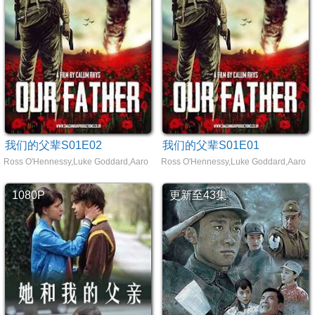
我们的父辈S01E02
我们的父辈S01E01
Ross O'Hennessy,Luke Goddard,Aaron Jeffcoate
Ross O'Hennessy,Luke Goddard,Aaron J
1080P
更新至43集