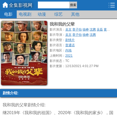
全集影视网
搜索
电影
电视剧
动漫
综艺
其他
我和我的父辈
影片演员：
吴京
章子怡
徐峥
沈腾
吴磊
黄轩
袁
影片导演：
吴京
章子怡
徐峥
沈腾
影片类型：
剧情片
影片语言：
普通话
影片地区：
内地
上映时间：
2021
影片状态：TC
影片更新：12/13/2021 4:01:27 PM
剧情介绍:
我和我的父辈剧情介绍:
继2019年《我和我的祖国》、2020年《我和我的家乡》，国