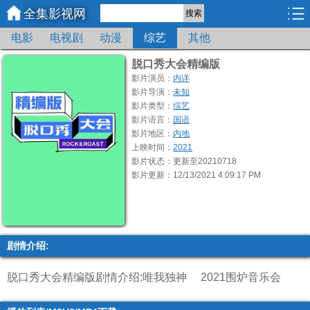
全集影视网
搜索
电影
电视剧
动漫
综艺
其他
脱口秀大会精编版
影片演员：
内详
影片导演：
未知
影片类型：
综艺
影片语言：
国语
影片地区：
内地
上映时间：
2021
影片状态：更新至20210718
影片更新：12/13/2021 4:09:17 PM
剧情介绍:
脱口秀大会精编版剧情介绍:
唯我独神
2021围炉音乐会