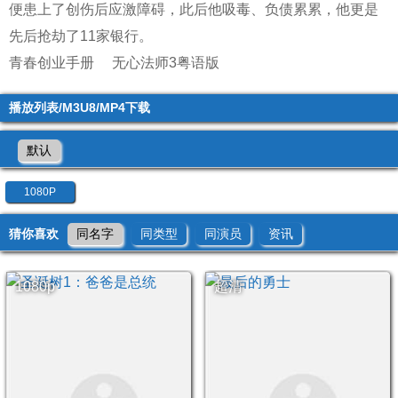
便患上了创伤后应激障碍，此后他吸毒、负债累累，他更是
先后抢劫了11家银行。
青春创业手册
无心法师3粤语版
播放列表/M3U8/MP4下载
默认
1080P
猜你喜欢
同名字
同类型
同演员
资讯
1080p
超清