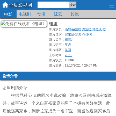
全集影视网
搜索
电影
电视剧
动漫
综艺
其他
谢里
影片演员：
汤姆·赫兰德
席亚拉·博拉沃
杰克·莱诺
影片导演：
安东尼·罗素
乔·罗素
影片类型：
剧情片
影片语言：
英语
影片地区：
美国
上映时间：
2021
影片状态：1080P
影片更新：12/13/2021 4:29:07 PM
剧情介绍:
谢里剧情介绍:
根据尼科·沃克的同名小说改编，故事涉及创伤后应激障
碍，故事讲述一个来自富裕家庭的男子本拥有美好生活，此
后他远离家乡，到伊拉克成为一名军医，而当他返回家乡后