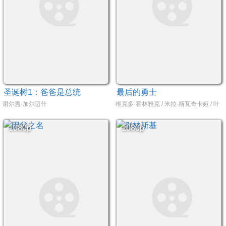
圣诞树1：爸爸是总统
最后的勇士
谢尔盖·加尔迈什
维克多·霍林雅克 / 米拉·斯瓦奇卡娅 / 叶卡婕琳娜·
1080p
1080p