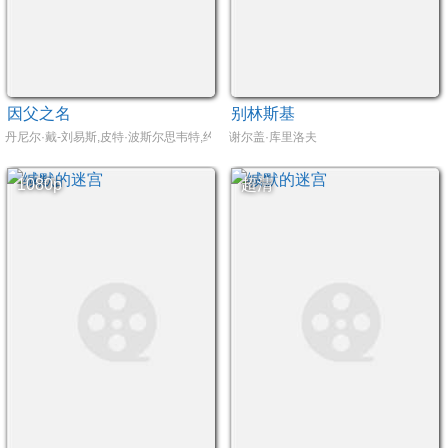
因父之名
别林斯基
丹尼尔·戴-刘易斯,皮特·波斯尔思韦特,约翰·林奇,马克·谢泼德
谢尔盖·库里洛夫
1080p
超清