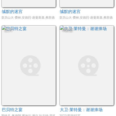
缄默的迷宫
缄默的迷宫
亚历山大·费林,安德烈·谢曼斯基,弗里德里克·贝希特,约翰内斯·克里施
亚历山大·费林,安德烈·谢曼斯基,弗里德里
正片
6集全
巴贝特之宴
大卫·莱特曼：谢谢捧场
斯特凡·奥德朗,博迪尔·谢尔,比吉特·菲德斯皮尔,亚尔·库勒
2022/美国/综艺