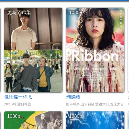
更新至10集
1080P
像蝴蝶一样飞
蝴蝶结
2021/韩国/日韩剧
能年玲奈,山下莉绪,渡边大知,菅原大吉,
1080p
1080p