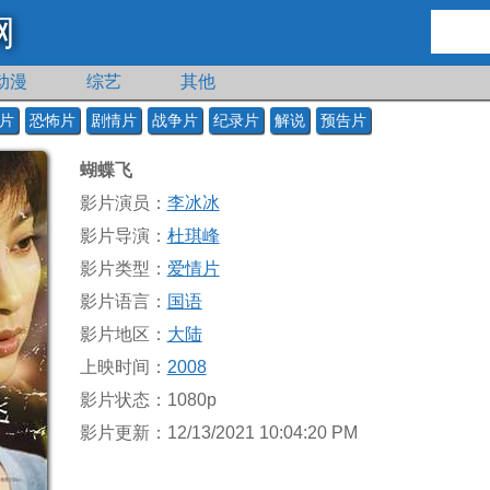
网
动漫
综艺
其他
片
恐怖片
剧情片
战争片
纪录片
解说
预告片
蝴蝶飞
影片演员：
李冰冰
影片导演：
杜琪峰
影片类型：
爱情片
影片语言：
国语
影片地区：
大陆
上映时间：
2008
影片状态：1080p
影片更新：12/13/2021 10:04:20 PM