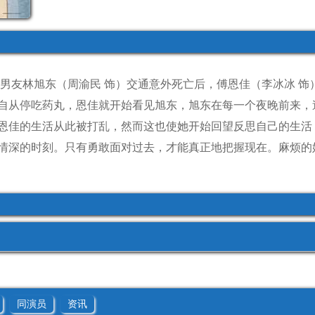
时男友林旭东（周渝民 饰）交通意外死亡后，傅恩佳（李冰冰 饰
自从停吃药丸，恩佳就开始看见旭东，旭东在每一个夜晚前来，
恩佳的生活从此被打乱，然而这也使她开始回望反思自己的生活
情深的时刻。只有勇敢面对过去，才能真正地把握现在。
麻烦的
同演员
资讯