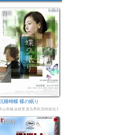
超清
沉睡蝴蝶 蝶の眠り
春木美沙代,小野花梨
中山美穗,金材昱,真岛秀和,胜村政信,菅田俊,石桥杏奈
1080p