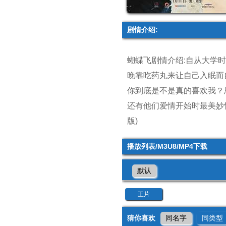
剧情介绍:
蝴蝶飞剧情介绍:自从大学
晚靠吃药丸来让自己入眠而
你到底是不是真的喜欢我？
还有他们爱情开始时最美妙
版)
播放列表/M3U8/MP4下载
默认
正片
猜你喜欢
同名字
同类型