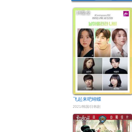
16集全
飞起来吧蝴蝶
2021/韩国/日韩剧
1080p