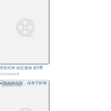
绝世武神 动态漫画 第5季
2022/内地/动漫
更新至11集