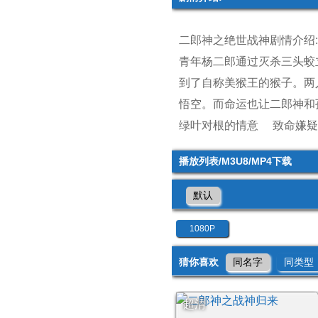
二郎神之绝世战神剧情介绍:
青年杨二郎通过灭杀三头蛟
到了自称美猴王的猴子。两
悟空。而命运也让二郎神和
绿叶对根的情意
致命嫌疑
播放列表/M3U8/MP4下载
默认
1080P
猜你喜欢
同名字
同类型
超清