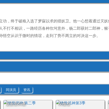
立功，终于破格入选了梦寐以求的猎妖卫。他一心想着通过灭妖
人不打不相识，一路经历各种坎坷意外，杨二郎获封二郎神，猴
孙悟空从识于微时的情谊，走到了势不两立的对决这一步。
同演员
资讯
更新至60集
60集全