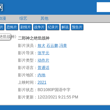
网
动漫
综艺
其他
片
恐怖片
剧情片
战争片
纪录片
解说
预告片
二郎神之绝世战神
影片演员：
敖犬
石云鹏
冯青
影片导演：
张平元
影片类型：
动作片
影片语言：
普通话
影片地区：
内地
上映时间：
2021
影片状态：BD1080P国语中字
影片更新：12/22/2021 9:21:55 PM