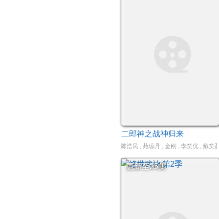
二郎神之战神归来
陈浩民 , 苑琼丹 , 金刚 , 李笑优 , 戴笑
更新至25集