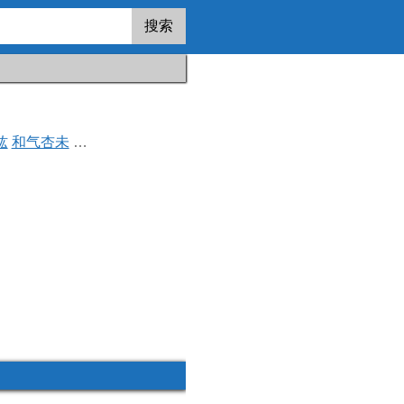
搜索
纮
和气杏未
羽多野涉