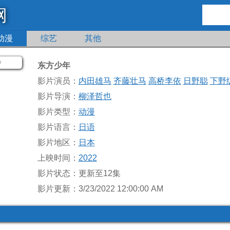
网
动漫
综艺
其他
东方少年
影片演员：
内田雄马
齐藤壮马
高桥李依
日野聪
下野
影片导演：
柳泽哲也
影片类型：
动漫
影片语言：
日语
影片地区：
日本
上映时间：
2022
影片状态：更新至12集
影片更新：3/23/2022 12:00:00 AM