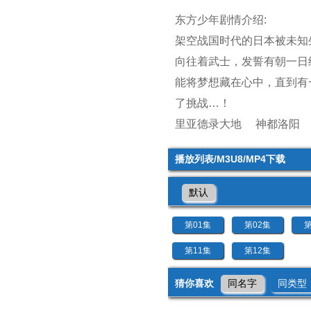
东方少年剧情介绍:
架空战国时代的日本被未知生
向往着武士，发誓有朝一日
能将梦想藏在心中，直到有
了挑战…！
里亚德录大地
神都洛阳
播放列表/M3U8/MP4下载
默认
第01集
第02集
第
第11集
第12集
猜你喜欢
同名字
同类型