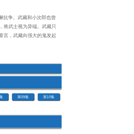
不懈抗争。武藏和小次郎也曾
，将武士视为异端。武藏只
誓言，武藏向强大的鬼发起
8集
第09集
第10集