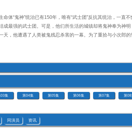
命体“鬼神”统治已有150年，唯有“武士团”反抗其统治，一直
结成最强的武士团。可是，他们所生活的城镇却将鬼神奉为神明
一天，他遭遇了人类被鬼残忍杀害的一幕。为了重拾与小次郎的
03集
第04集
第05集
第06集
第07集
第0
同演员
资讯