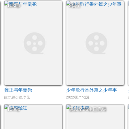
1080p
8集全
雍正与年羹尧
少年歌行番外篇之少年事
龍方,徐少強,李昆
2022/国产/动漫
1080p
更新至36集已完结