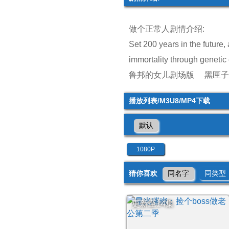
做个正常人剧情介绍:
Set 200 years in the future
immortality through genetic
鲁邦的女儿剧场版
黑匣子
播放列表/M3U8/MP4下载
默认
1080P
猜你喜欢
同名字
同类型
更新至14集