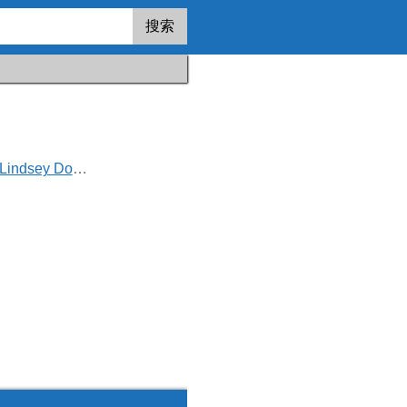
搜索
indsey Donzis
Nia Sioux
艾洛伊思·史密斯
简阿丁
Sharon Desi