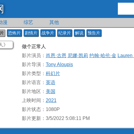
网
动漫
综艺
其他
片
恐怖片
剧情片
战争片
纪录片
解说
预告片
做个正常人
影片演员：
肖恩·古恩
尼娜·凯莉
约翰·哈伦·金
Lauren L
影片导演：
Tony Aloupis
影片类型：
科幻片
影片语言：
英语
影片地区：
美国
上映时间：
2021
影片状态：1080P
影片更新：3/5/2022 5:08:11 PM