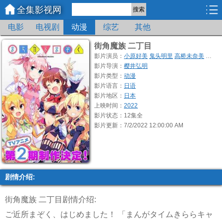
全集影视网
搜索
电影
电视剧
动漫
综艺
其他
街角魔族 二丁目
影片演员：
小原好美
鬼头明里
高桥未奈美
高柳
影片导演：
樱井弘明
影片类型：
动漫
影片语言：
日语
影片地区：
日本
上映时间：
2022
影片状态：12集全
影片更新：7/2/2022 12:00:00 AM
剧情介绍:
街角魔族 二丁目剧情介绍:
ご近所まぞく、はじめました！ 「まんがタイムきららキャ