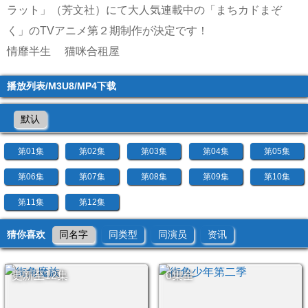
ラット」（芳文社）にて大人気連載中の「まちカドまぞ
く」のTVアニメ第２期制作が決定です！
情靡半生
猫咪合租屋
播放列表/M3U8/MP4下载
默认
第01集
第02集
第03集
第04集
第05集
第06集
第07集
第08集
第09集
第10集
第11集
第12集
猜你喜欢
同名字
同类型
同演员
资讯
更新至12集
6集全