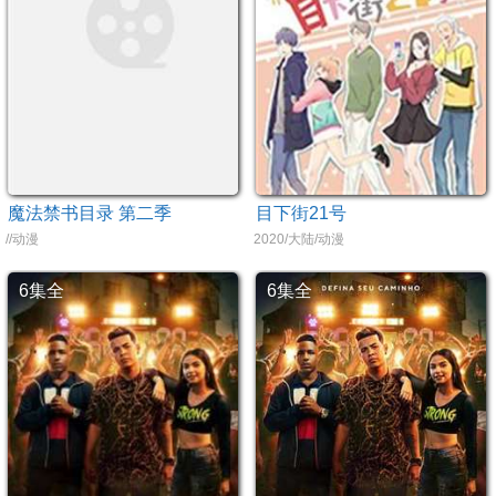
魔法禁书目录 第二季
目下街21号
//动漫
2020/大陆/动漫
6集全
6集全