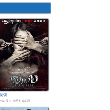
1080p
魔镜
大卫·韦恩
孙坚,周泓,金恩圣,李彩英