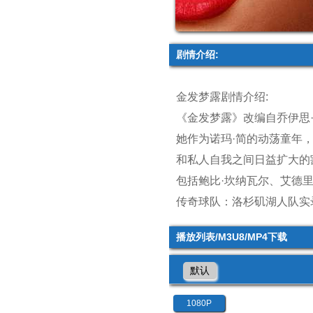
剧情介绍:
金发梦露剧情介绍:
《金发梦露》改编自乔伊思
她作为诺玛·简的动荡童年
和私人自我之间日益扩大的
包括鲍比·坎纳瓦尔、艾德里
传奇球队：洛杉矶湖人队实
播放列表/M3U8/MP4下载
默认
1080P