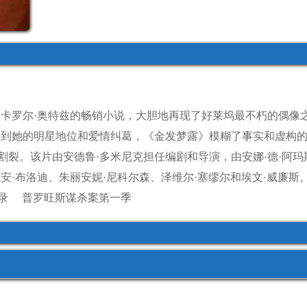
·卡罗尔·奥特兹的畅销小说，大胆地再现了好莱坞最不朽的偶像
，到她的明星地位和爱情纠葛，《金发梦露》模糊了事实和虚构
割裂。该片由安德鲁·多米尼克担任编剧和导演，由安娜·德·阿
安·布洛迪、朱丽安妮·尼科尔森、泽维尔·塞缪尔和埃文·威廉斯
录
普罗旺斯谋杀案第一季