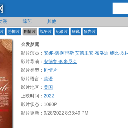
网
动漫
综艺
其他
片
恐怖片
剧情片
战争片
纪录片
解说
预告片
金发梦露
影片演员：
安娜·德·阿玛斯
艾德里安·布洛迪
鲍比·坎
影片导演：
安德鲁·多米尼克
影片类型：
剧情片
影片语言：
英语
影片地区：
美国
上映时间：
2022
影片状态：1080P
影片更新：9/28/2022 8:33:49 PM