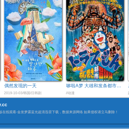
更新至第30集
超清
偶然发现的一天
哆啦A梦 大雄和发条都市冒险记
,玛丽莲·梦露
2019-10-03/韩国/日韩剧
//动漫
.cc
版在线观看-金发梦露蓝光超清迅雷下载，数据来源网络 如果侵权请立马删除！