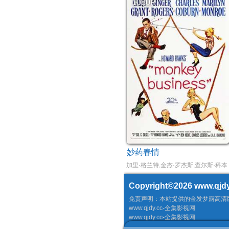
1080P
妙药春情
加里·格兰特,金杰·罗杰斯,查尔斯·科本
Copyright©2026
www.qjdy
免责声明：本站提供的金发梦露高清
www.qjdy.cc-全集影视网
www.qjdy.cc-全集影视网