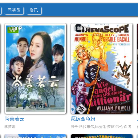
同演员
资讯
1080P
1080p
尚善若云
愿嫁金龟婿
李梦娜
贝蒂·格拉布尔,玛丽莲·梦露,劳伦·白考尔,