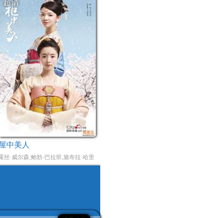
超清
屋中美人
露丝·威尔森,鲍勃·巴拉班,黛布拉·哈里,露西·宝通