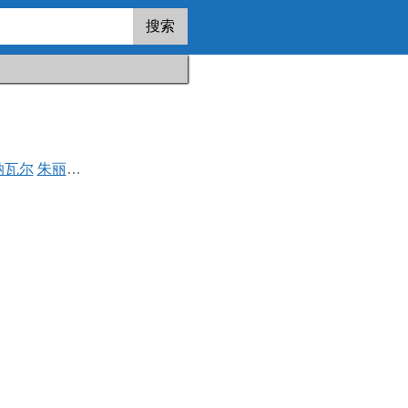
搜索
纳瓦尔
朱丽安妮·尼科尔森
泽维尔·塞缪尔
埃文·威廉斯
加瑞特·迪