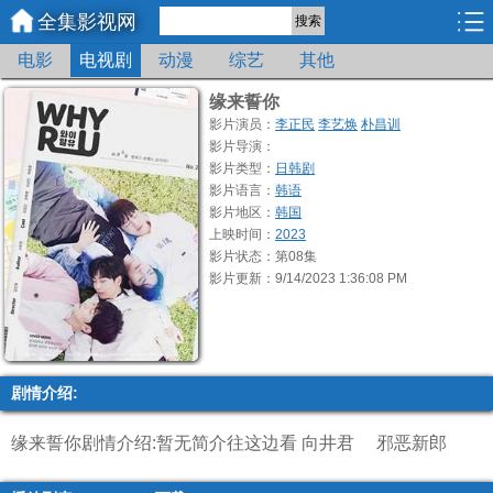
全集影视网
搜索
电影
电视剧
动漫
综艺
其他
缘来誓你
影片演员：
李正民
李艺焕
朴昌训
影片导演：
影片类型：
日韩剧
影片语言：
韩语
影片地区：
韩国
上映时间：
2023
影片状态：第08集
影片更新：9/14/2023 1:36:08 PM
剧情介绍:
缘来誓你剧情介绍:暂无简介
往这边看 向井君
邪恶新郎