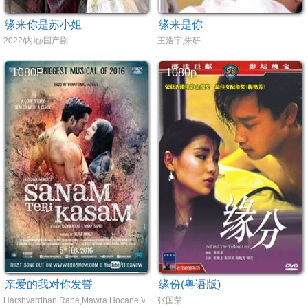
缘来你是苏小姐
缘来是你
2022/内地/国产剧
王浩宇,朱研
1080P
1080p
亲爱的我对你发誓
缘份(粤语版)
Harshvardhan Rane,Mawra Hocane,Vijay Raaz,Murli Sharma
张国荣