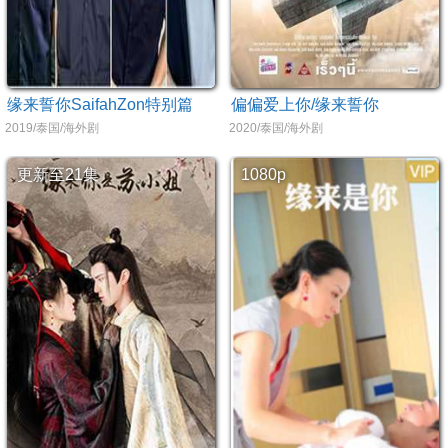
缘来誓你SaifahZon特别篇
偏偏爱上你/缘来誓你
2019/泰国/海外剧
2020/泰国/海外剧
更新至21集
1080p