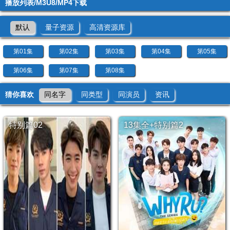
播放列表/M3U8/MP4下载
默认
量子资源
高清资源库
第01集
第02集
第03集
第04集
第05集
第06集
第07集
第08集
猜你喜欢
同名字
同类型
同演员
资讯
特别篇02
13集全+特别篇2