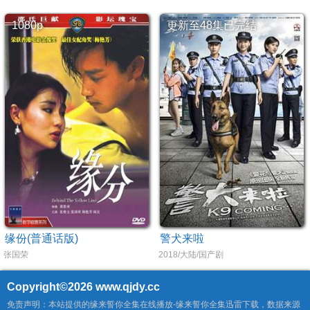
1080p
更新至48集已完结
缘份(普通话版)
警犬来啦
张国荣
2018/大陆/国产剧
Copyright©2026
www.qjdy.cc
免责声明：本站提供的缘来誓你全集在线播放-缘来誓你全集迅雷下载，数据来源