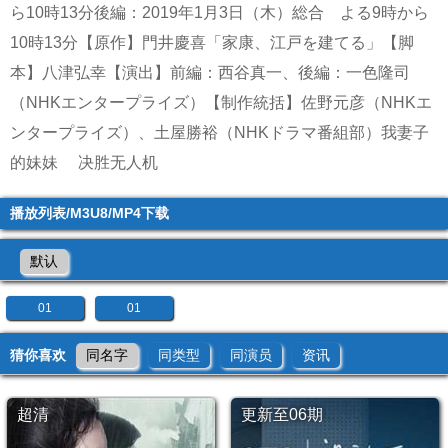
ら10時13分後編：2019年1月3日（木）総合 よる9時から
10時13分【原作】門井慶喜「家康、江戸を建てる」【脚
本】八津弘幸【演出】前編：西谷真一、後編：一色隆司
（NHKエンタープライズ）【制作統括】佐野元彦（NHKエ
ンタープライズ）、土屋勝裕（NHKドラマ番組部）
我妻子
的妹妹
决胜无人机
播放列表/M3U8/MP4下载
默认
01
01
猜你喜欢
同名字
同类型
同演员
资讯
超清
更新至06期