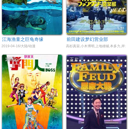
江海渔童之巨龟奇缘
前田建设梦幻营业部
2019-04-16/大陆/动漫
高杉真宙,小木博明,上地雄辅,本多力,岸井
1080p
正片