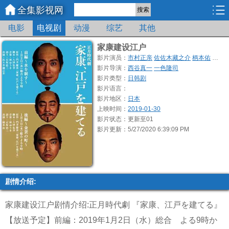
全集影视网
搜索
电影
电视剧
动漫
综艺
其他
家康建设江户
影片演员：
市村正亲
佐佐木藏之介
柄本佑
高岛
影片导演：
西谷真一
一色隆司
影片类型：
日韩剧
影片语言：
影片地区：
日本
上映时间：
2019-01-30
影片状态：更新至01
影片更新：5/27/2020 6:39:09 PM
剧情介绍:
家康建设江户剧情介绍:正月時代劇 『家康、江戸を建てる』
【放送予定】前編：2019年1月2日（水）総合 よる9時か