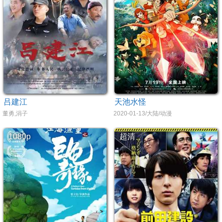
吕建江
天池水怪
董勇,涓子
2020-01-13/大陆/动漫
1080p
超清