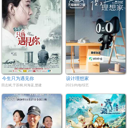
今生只为遇见你
设计理想家
田志斌,于苏桐,何海蓝,楚建
2021/内地/综艺
1080P
1080p