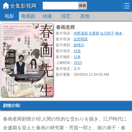
全集影视网
搜索
电影
电视剧
动漫
综艺
其他
春画老师
影片演员：
内野圣阳
北香那
白川和子
柄本佑
安
影片导演：
盐田明彦
影片类型：
剧情片
影片语言：
日语
影片地区：
日本
上映时间：
2023
影片状态：正片
影片更新：3/5/2024 11:04:03 AM
剧情介绍:
春画老师剧情介绍:人間の性的な交わりを描き、江戸時代に
全盛期を迎えた春画の研究家・芳賀一郎と、彼の弟子・春