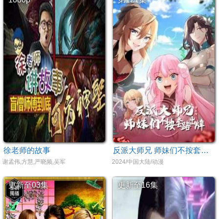
徐老师的故事
反派大师兄 师妹们不按套路出牌·动态漫画
谢孟伟,方慧,严晓频,吴军
2024/中国大陆/动漫
更新至03集
更新至16集