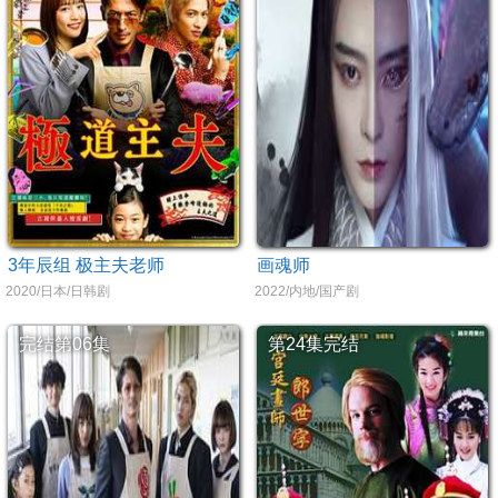
3年辰组 极主夫老师
画魂师
2020/日本/日韩剧
2022/内地/国产剧
完结第06集
第24集完结