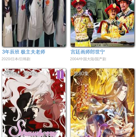
3年辰班 极主夫老师
宫廷画师郎世宁
2020/日本/日韩剧
2004/中国大陆/国产剧
已完结, 全20话
第80集