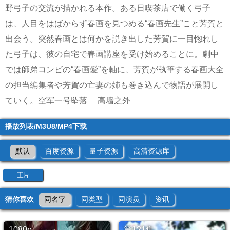
野弓子の交流が描かれる本作。ある日喫茶店で働く弓子
は、人目をはばからず春画を見つめる“春画先生”こと芳賀と
出会う。突然春画とは何かを説き出した芳賀に一目惚れし
た弓子は、彼の自宅で春画講座を受け始めることに。劇中
では師弟コンビの“春画愛”を軸に、芳賀が執筆する春画大全
の担当編集者や芳賀の亡妻の姉も巻き込んで物語が展開し
ていく。
空军一号坠落
高墙之外
播放列表/M3U8/MP4下载
默认
百度资源
量子资源
高清资源库
正片
猜你喜欢
同名字
同类型
同演员
资讯
1080p
第121集