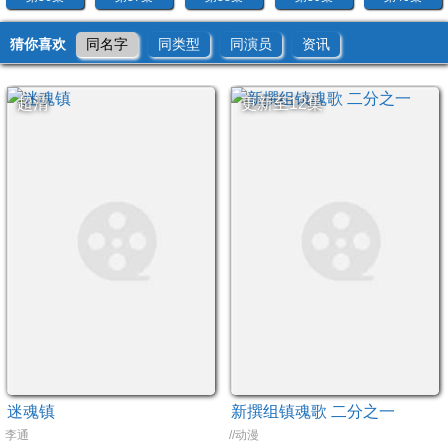
猜你喜欢
同名字
同类型
同演员
资讯
超清
更新至12集
迷魂镇
新撰组镇魂歌 二分之一
李通
//动漫