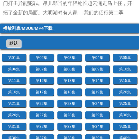
门打击异能犯罪。吊儿郎当的年轻处长赵云澜走马上任，开
拓了全新的局面。
大明湖畔有人家
我们的侣行第二季
播放列表/M3U8/MP4下载
默认
第01集
第02集
第03集
第04集
第05集
第06集
第07集
第08集
第09集
第10集
第11集
第12集
第13集
第14集
第15集
第16集
第17集
第18集
第19集
第20集
第21集
第22集
第23集
第24集
第25集
第26集
第27集
第28集
第29集
第30集
第31集
第32集
第33集
第34集
第35集
第36集
第37集
第38集
第39集
第40集