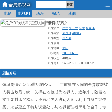
全集影视网
搜索
电影
电视剧
动漫
综艺
其他
镇魂
影片演员：
白宇
朱一龙
辛鹏
高雨儿
影片导演：
周远舟
谢毅航
影片类型：
国产剧
影片语言：
影片地区：
大陆
上映时间：
2018-06-13
影片状态：40集全
影片更新：5/22/2021 12:00:00 AM
剧情介绍:
镇魂剧情介绍:35世纪的今天，千年前曾在人间的变异族群被
人类击败后，统一关押在地核成为地界人。近年来，随着地
接牢笼封印的松动，屡有地界人逃到人间，利用自身异能作
案。龙城建立了特别调查处，与地界管理者黑袍使合作，专