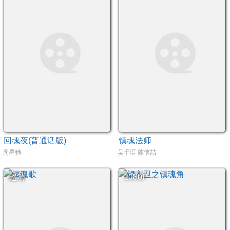
回魂夜(普通话版)
镇魂法师
周星驰
吴千语 陈信喆
超清
1080P