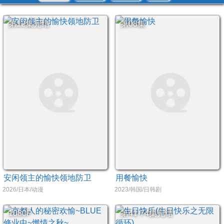
第46集
第47集
第48集
第49集
第50集
第12集完结
第08集
第51集
第52集
第53集
第54集
第55集
第56集
第57集
第58集
第59集
第60集
第61集
第62集
第63集
第64集
第65集
第66集
第67集
第68集
第69集
第70集
第71集
第72集
第73集
第74集
第75集
第76集
第77集
第78集
第79集
第80集
第81集
第82集
第83集
第84集
第85集
第86集
第87集
第88集
第89集
第90集
第91集
安闲领主的愉快领地防卫
用餐愉快
2026/日本/动漫
2023/韩国/日韩剧
1080P
第41-74集完结