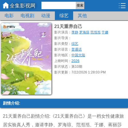
全集影视网
搜索
电影
电视剧
动漫
综艺
其他
21天重养自己
影片演员：
李静
罗海琼
范湉湉
于娜
影片导演：
影片类型：
综艺
影片语言：
普通话
影片地区：
中国大陆
上映时间：
2026
影片状态：第10期
影片更新：7/22/2026 1:28:03 PM
剧情介绍:
21天重养自己剧情介绍:《21天重养自己》是一档女性健康旅
居实验真人秀，邀请李静、罗海琼、范湉湉、于娜、蒋丽莎