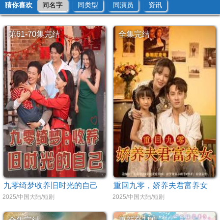
猜你喜欢
同名字
同类型
同演员
资讯
第61-70集完结
全集完结
九零绮梦收养旧时光的自己
重回九零，娇养夫君富养女
2025/中国大陆/短剧
2025/中国大陆/短剧