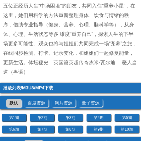
五位正经历人生“中场困境”的朋友，共同入住“重养小屋”，在
这里，她们用科学的方法重新整理身体、饮食与情绪的秩
序，借助专业指导（健身、营养、心理、脑科学等），从身
体、心理、生活状态等多 维度“重养自己”，探索人生的下半
场更多可能性。观众也将与姐姐们共同完成一场“宠养”之旅，
在线同步检测、打卡、记录变化，和姐姐们一起修复能量，
更新生活。
体坛秘史，英国篇英超传奇杰米·瓦尔迪
恶人当
道（粤语）
播放列表/M3U8/MP4下载
默认
百度资源
淘片资源
量子资源
第1期
第2期
第3期
第4期
第5期
第6期
第7期
第8期
第9期
第10期