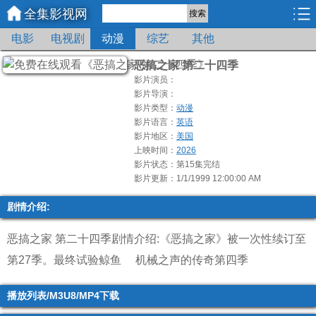
全集影视网
搜索
电影
电视剧
动漫
综艺
其他
恶搞之家 第二十四季
影片演员：
影片导演：
影片类型：
动漫
影片语言：
英语
影片地区：
美国
上映时间：
2026
影片状态：第15集完结
影片更新：1/1/1999 12:00:00 AM
剧情介绍:
恶搞之家 第二十四季剧情介绍:《恶搞之家》被一次性续订至
第27季。
最终试验鲸鱼
机械之声的传奇第四季
播放列表/M3U8/MP4下载