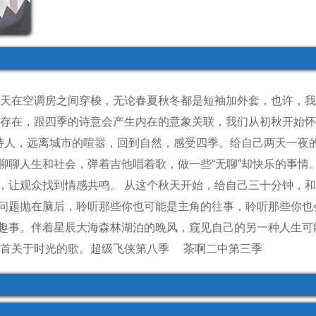
每天在空调房之间穿梭，无论春夏秋冬都是短袖加外套，也许，
的存在，跟四季的诗意会产生内在的意象关联，我们从初秋开始
主持人，远离城市的喧嚣，回到自然，感受四季。给自己两天一夜
聊聊人生和社会，弹着吉他唱着歌，做一些“无聊”却快乐的事情
，让观众找到情感共鸣。 从这个秋天开始，给自己三十分钟，
问题抛在脑后，聆听那些你也可能是主角的往事，聆听那些你也
趣事。伴着星辰大海森林湖泊的晚风，窥见自己的另一种人生可
一首关于时光的歌。
超级飞侠第八季
茶啊二中第三季