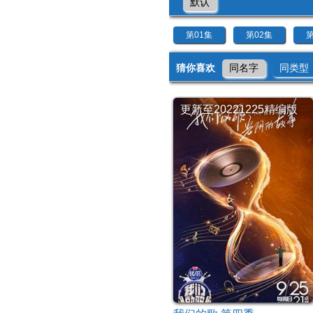
默认
第01集
第02集
第
猜你喜欢
同名字
同类型
更新至20221225精编版