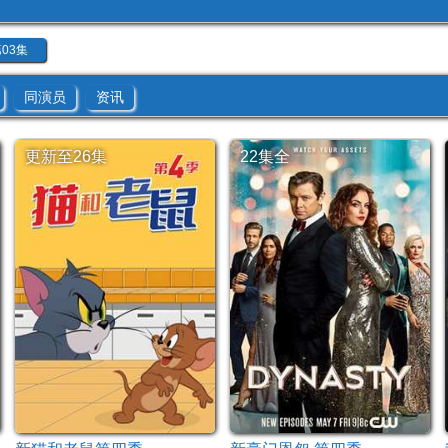
03集
同演员
资讯
更新至26集
22集全