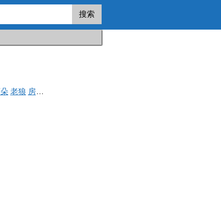
搜索
阿朵
老狼
房东的猫
木马乐队