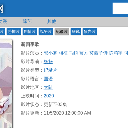
网
动漫
综艺
其他
片
恐怖片
剧情片
战争片
纪录片
解说
预告片
新四季歌
影片演员：
郭小寒
相征
马頔
曹方
莫西子诗
陈鸿宇
影片导演：
杨扬
影片类型：
纪录片
影片语言：
国语
影片地区：
大陆
上映时间：
2020
影片状态：更新至03集
影片更新：11/5/2020 12:00:00 AM